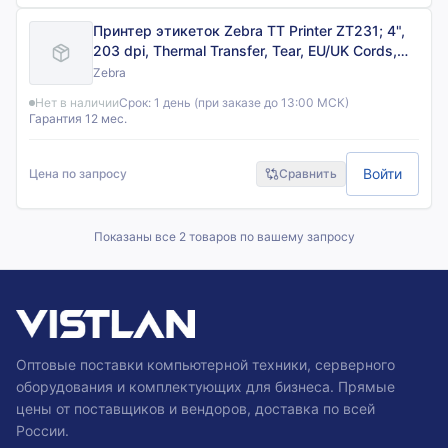
Принтер этикеток Zebra TT Printer ZT231; 4",
203 dpi, Thermal Transfer, Tear, EU/UK Cords,
USB, Serial, Ethernet, BTLE, USB Host, EZPL
Zebra
Нет в наличии
Срок:
1 день (при заказе до 13:00 МСК)
Гарантия 12 мес.
Войти
Цена по запросу
Сравнить
Показаны все
2
товаров по вашему запросу
Оптовые поставки компьютерной техники, серверного
оборудования и комплектующих для бизнеса. Прямые
цены от поставщиков и вендоров, доставка по всей
России.