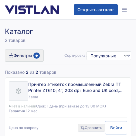
Перейти к содержимому
Открыть каталог
Каталог
2 товаров
Фильтры
Сортировка:
●
Показано
2
из
2
товаров
Принтер этикеток промышленный Zebra TT
Printer ZT610; 4'', 203 dpi, Euro and UK cord,
Serial, USB, Gigabit Ethernet, Bluetooth 4.0, USB
Zebra
Host, Tear, Color, ZPL
Нет в наличии
Срок:
1 день (при заказе до 13:00 МСК)
Гарантия 12 мес.
Войти
Цена по запросу
Сравнить