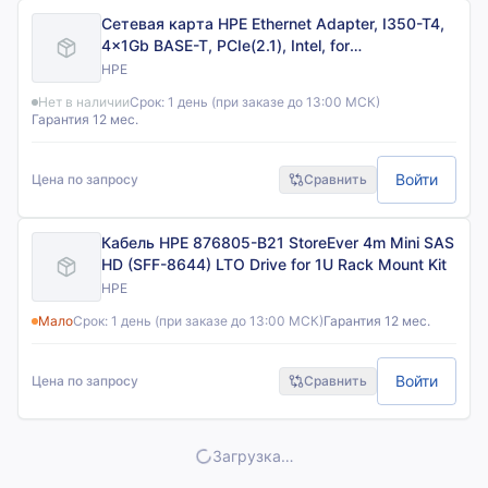
Сетевая карта HPE Ethernet Adapter, I350-T4,
4x1Gb BASE-T, PCIe(2.1), Intel, for
DL325/DL385/Microserver Gen10 Plus
HPE
Нет в наличии
Срок:
1 день (при заказе до 13:00 МСК)
Гарантия 12 мес.
Войти
Цена по запросу
Сравнить
Кабель HPE 876805-B21 StoreEver 4m Mini SAS
HD (SFF-8644) LTO Drive for 1U Rack Mount Kit
HPE
Мало
Срок:
1 день (при заказе до 13:00 МСК)
Гарантия 12 мес.
Войти
Цена по запросу
Сравнить
Показать ещё товары