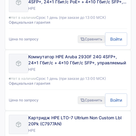
4SFP+, 24×1 Гбит/с PoE+ + 4×10 Гбит/с SFP+,
управляемый
HPE
Нет в наличии
Срок:
1 день (при заказе до 13:00 МСК)
Официальная гарантия
Войти
Цена по запросу
Сравнить
Коммутатор HPE Aruba 2930F 24G 4SFP+,
24×1 Гбит/с + 4×10 Гбит/с SFP+, управляемый
HPE
Нет в наличии
Срок:
1 день (при заказе до 13:00 МСК)
Официальная гарантия
Войти
Цена по запросу
Сравнить
Картридж HPE LTO-7 Ultrium Non Custom Lbl
20Pk (C7977AN)
HPE