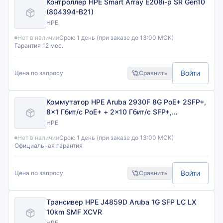
Контроллер HPE Smart Array E208i-p SR Gen10
(804394-B21)
HPE
Нет в наличии
Срок:
1 день (при заказе до 13:00 МСК)
Гарантия 12 мес.
Войти
Цена по запросу
Сравнить
Коммутатор HPE Aruba 2930F 8G PoE+ 2SFP+,
8×1 Гбит/с PoE+ + 2×10 Гбит/с SFP+,
управляемый
HPE
Нет в наличии
Срок:
1 день (при заказе до 13:00 МСК)
Официальная гарантия
Войти
Цена по запросу
Сравнить
Трансивер HPE J4859D Aruba 1G SFP LC LX
10km SMF XCVR
HPE