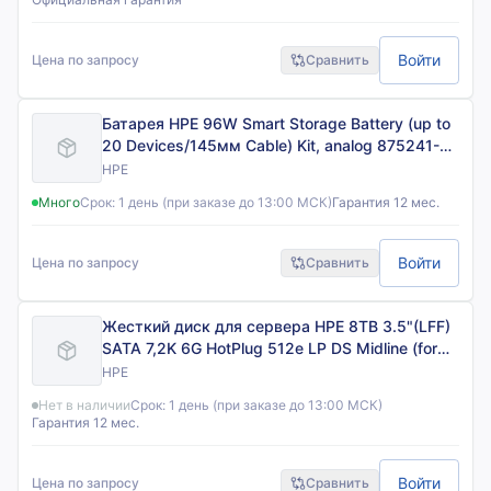
Войти
Цена по запросу
Сравнить
Батарея HPE 96W Smart Storage Battery (up to
20 Devices/145мм Cable) Kit, analog 875241-
B21
HPE
Много
Срок:
1 день (при заказе до 13:00 МСК)
Гарантия 12 мес.
Войти
Цена по запросу
Сравнить
Жесткий диск для сервера HPE 8TB 3.5"(LFF)
SATA 7,2K 6G HotPlug 512e LP DS Midline (for
Apollo, ML110/ML350 Gen10)
HPE
Нет в наличии
Срок:
1 день (при заказе до 13:00 МСК)
Гарантия 12 мес.
Войти
Цена по запросу
Сравнить