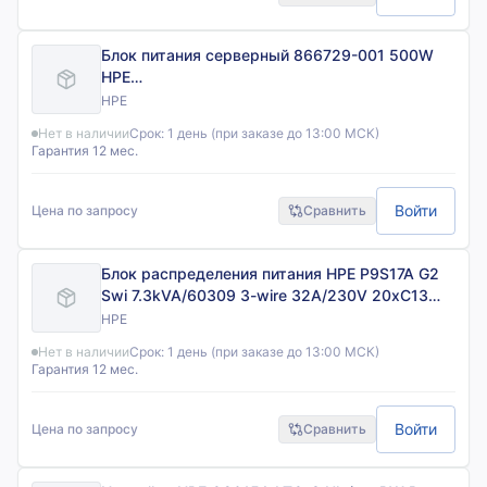
Блок питания серверный 866729-001 500W
HPE
BL460cG10/DL120G10/DL160G10/DL180G10/DL360
HPE
Нет в наличии
Срок:
1 день (при заказе до 13:00 МСК)
Гарантия 12 мес.
Войти
Цена по запросу
Сравнить
Блок распределения питания HPE P9S17A G2
Swi 7.3kVA/60309 3-wire 32A/230V 20xC13
4xC19/Vertical
HPE
Нет в наличии
Срок:
1 день (при заказе до 13:00 МСК)
Гарантия 12 мес.
Войти
Цена по запросу
Сравнить