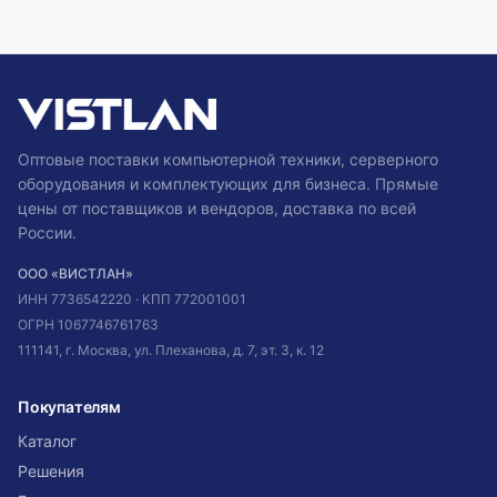
Показано
50
из
337
Оптовые поставки компьютерной техники, серверного
оборудования и комплектующих для бизнеса. Прямые
цены от поставщиков и вендоров, доставка по всей
России.
ООО «ВИСТЛАН»
ИНН
7736542220
· КПП
772001001
ОГРН
1067746761763
111141, г. Москва, ул. Плеханова, д. 7, эт. 3, к. 12
Покупателям
Каталог
Решения