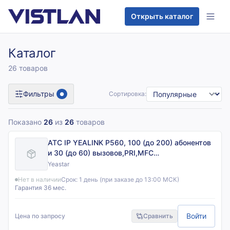
Перейти к содержимому
Открыть каталог
Каталог
26 товаров
Фильтры
Сортировка:
●
Показано
26
из
26
товаров
АТС IP YEALINK P560, 100 (до 200) абонентов
и 30 (до 60) вызовов,PRI,MFC
R2,SS7,поддержка FXO,FXS,GSM,BRI, шт
Yeastar
Нет в наличии
Срок:
1 день (при заказе до 13:00 МСК)
Гарантия 36 мес.
Войти
Цена по запросу
Сравнить