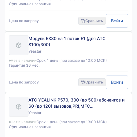
Официальная гарантия
Войти
Цена по запросу
Сравнить
Модуль EX30 на 1 поток E1 (для АТС
S100/300)
Yeastar
Нет в наличии
Срок:
1 день (при заказе до 13:00 МСК)
Гарантия 36 мес.
Войти
Цена по запросу
Сравнить
АТС YEALINK P570, 300 (до 500) абонентов и
60 (до 120) вызовов,PRI,MFC
R2,SS7,поддержка FXO,FXS,GSM,BRI, шт
Yeastar
Нет в наличии
Срок:
1 день (при заказе до 13:00 МСК)
Официальная гарантия