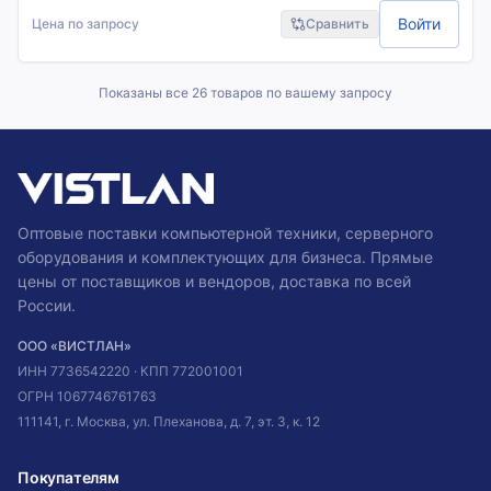
Войти
Цена по запросу
Сравнить
Показаны все
26
товаров по вашему запросу
Оптовые поставки компьютерной техники, серверного
оборудования и комплектующих для бизнеса. Прямые
цены от поставщиков и вендоров, доставка по всей
России.
ООО «ВИСТЛАН»
ИНН
7736542220
· КПП
772001001
ОГРН
1067746761763
111141, г. Москва, ул. Плеханова, д. 7, эт. 3, к. 12
Покупателям