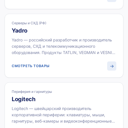
государственных закупок. ВИСТЛАН поставляет
Aquarius оптом с документами для юридических лиц
и государственных структур.
Серверы и СХД (РФ)
Yadro
Yadro — российский разработчик и производитель
серверов, СХД и телекоммуникационного
оборудования. Продукты TATLIN, VEGMAN и VESNIN
разработаны для суверенной ИТ-инфраструктуры и
включены в Реестр российского ПО и
→
СМОТРЕТЬ ТОВАРЫ
оборудования. ВИСТЛАН поставляет оборудование
Yadro для государственных и корпоративных
заказчиков по безналичному расчёту.
Периферия и гарнитуры
Logitech
Logitech — швейцарский производитель
корпоративной периферии: клавиатуры, мыши,
гарнитуры, веб-камеры и видеоконференционные
системы. Серии Logitech MX Business и Rally