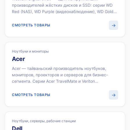
производителей жёстких дисков и SSD: серии WD
Red (NAS), WD Purple (видеонаблюдение), WD Gold
(серверы). Накопители Western Digital обеспечивают
высокую надёжность при непрерывной работе в
→
СМОТРЕТЬ ТОВАРЫ
RAID-массивах и серверных средах. ВИСТЛАН
поставляет диски Western Digital оптом с
документами для постановки на баланс.
Ноутбуки и мониторы
Acer
Acer — тайваньский производитель ноутбуков,
мониторов, проекторов и серверов для бизнес-
сегмента. Серии Acer TravelMate и Veriton
предназначены для корпоративных закупок и
поддерживают управление через Windows Autopilot.
→
СМОТРЕТЬ ТОВАРЫ
ВИСТЛАН поставляет технику Acer оптом для
юридических лиц по всей России с НДС 22 %.
Ноутбуки, серверы, рабочие станции
Dell