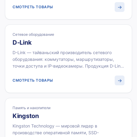
позволяют оснастить рабочие места и конференц-
→
СМОТРЕТЬ ТОВАРЫ
залы профессиональной периферией. ВИСТЛАН
поставляет продукцию Logitech оптом с НДС 22 %
для корпоративных заказчиков.
Сетевое оборудование
D-Link
D-Link — тайваньский производитель сетевого
оборудования: коммутаторы, маршрутизаторы,
точки доступа и IP-видеокамеры. Продукция D-Link
серий DGS и DXS предназначена для малого и
среднего бизнеса с оптимальным балансом цены и
→
СМОТРЕТЬ ТОВАРЫ
функциональности. ВИСТЛАН поставляет сетевое
оборудование D-Link оптом с документами для
бухгалтерии.
Память и накопители
Kingston
Kingston Technology — мировой лидер в
производстве оперативной памяти, SSD-