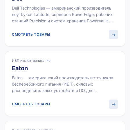
Dell Technologies — американский производитель
ноутбуков Latitude, серверов PowerEdge, рабочих
станций Precision и систем хранения PowerVault.
Корпоративные линейки Dell оснащены
расширенными гарантийными программами
→
СМОТРЕТЬ ТОВАРЫ
ProSupport и поддерживаются по всей России.
ВИСТЛАН поставляет технику Dell оптом: ноутбуки,
серверы, СХД по безналичному расчёту с НДС 22
%.
ИБП и электропитание
Eaton
Eaton — американский производитель источников
бесперебойного питания (ИБП), силовых
распределительных устройств и ПО для
мониторинга электропитания. Серии Eaton 9PX и 5P
обеспечивают высокую эффективность при защите
→
СМОТРЕТЬ ТОВАРЫ
серверов и критичного оборудования от скачков
напряжения. ВИСТЛАН поставляет ИБП Eaton оптом
с НДС 22 % для серверных и офисов.