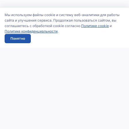
Мы используем файлы cookie и систему веб-аналитики для работы
сайта и улучшения сервиса. Продолжая пользоваться сайтом, вы
соглашаетесь с обработкой cookie согласно
Политике cookie
и
Политике конфиденциальности
.
Понятно
Оптовые поставки компьютерной техники, серверного
оборудования и комплектующих для бизнеса. Прямые
цены от поставщиков и вендоров, доставка по всей
России.
ООО «ВИСТЛАН»