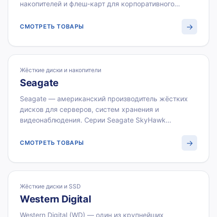
накопителей и флеш-карт для корпоративного
рынка. Серии Kingston Server Premier и DC600M
оптимизированы для серверов, рабочих станций и
→
СМОТРЕТЬ ТОВАРЫ
систем хранения данных. ВИСТЛАН поставляет
модули памяти и накопители Kingston оптом с НДС
22 %.
Жёсткие диски и накопители
Seagate
Seagate — американский производитель жёстких
дисков для серверов, систем хранения и
видеонаблюдения. Серии Seagate SkyHawk
(видеонаблюдение), Exos (серверы) и IronWolf (NAS)
обеспечивают высокую надёжность при работе
→
СМОТРЕТЬ ТОВАРЫ
24/7. ВИСТЛАН — официальный партнёр Seagate:
поставки жёстких дисков с НДС 22 % по
безналичному расчёту.
Жёсткие диски и SSD
Western Digital
Western Digital (WD) — один из крупнейших