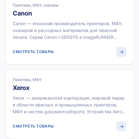
Принтеры, МФУ, сканеры
Canon
Canon — японский производитель принтеров, МФУ,
сканеров и расходных материалов для офисной
печати. Серии Canon i-SENSYS и imageRUNNER
обеспечивают высокую скорость печати и низкую
стоимость страницы в корпоративной среде.
→
СМОТРЕТЬ ТОВАРЫ
ВИСТЛАН поставляет технику Canon и картриджи
оригинальные оптом по безналичному расчёту.
Принтеры, МФУ
Xerox
Xerox — американская корпорация, мировой лидер
в области офисных и промышленных принтеров,
МФУ и систем документооборота. Устройства Xerox
VersaLink и AltaLink ориентированы на
корпоративный рынок и поддерживают облачные
→
СМОТРЕТЬ ТОВАРЫ
рабочие процессы. ВИСТЛАН — официальный
партнёр Xerox: поставки оборудования и