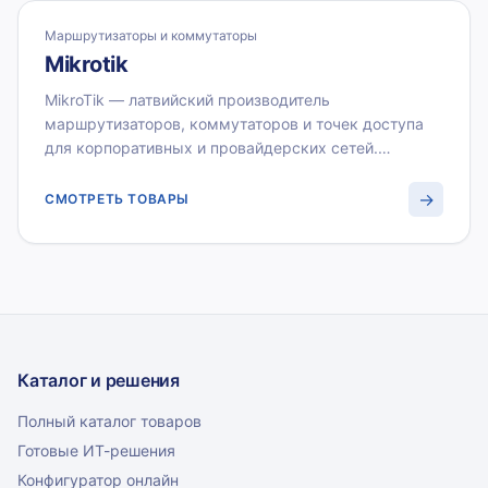
бухгалтерии.
Маршрутизаторы и коммутаторы
Mikrotik
MikroTik — латвийский производитель
маршрутизаторов, коммутаторов и точек доступа
для корпоративных и провайдерских сетей.
Устройства MikroTik RouterBOARD и CRS работают
под управлением RouterOS и обеспечивают широкие
→
СМОТРЕТЬ ТОВАРЫ
возможности маршрутизации при доступной цене.
ВИСТЛАН поставляет оборудование MikroTik оптом
для системных интеграторов и корпоративных
клиентов.
Каталог и решения
Полный каталог товаров
Готовые ИТ-решения
Конфигуратор онлайн