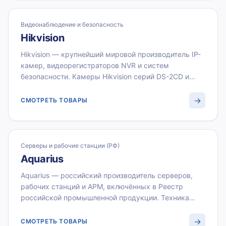
расходников с НДС 22 %.
Видеонаблюдение и безопасность
Hikvision
Hikvision — крупнейший мировой производитель IP-
камер, видеорегистраторов NVR и систем
безопасности. Камеры Hikvision серий DS-2CD и
AcuSense обеспечивают чёткое изображение до 8
Мп с интеллектуальной детекцией движения и лиц.
→
СМОТРЕТЬ ТОВАРЫ
ВИСТЛАН поставляет Hikvision оптом для систем
видеонаблюдения корпоративных заказчиков.
Серверы и рабочие станции (РФ)
Aquarius
Aquarius — российский производитель серверов,
рабочих станций и АРМ, включённых в Реестр
российской промышленной продукции. Техника
Aquarius соответствует требованиям
импортозамещения и нормам Минцифры РФ для
→
СМОТРЕТЬ ТОВАРЫ