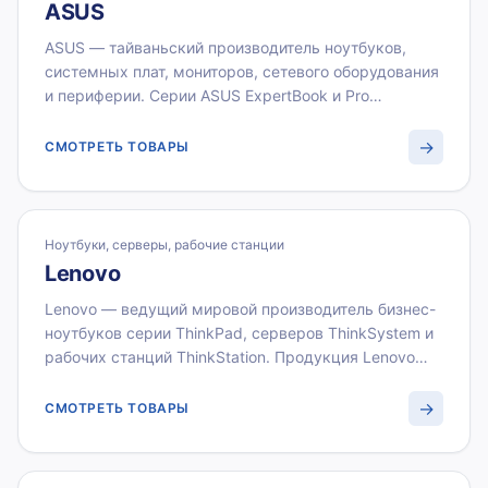
ASUS
ASUS — тайваньский производитель ноутбуков,
системных плат, мониторов, сетевого оборудования
и периферии. Серии ASUS ExpertBook и Pro
предназначены для корпоративных закупок:
надёжные, с поддержкой Windows 11 Pro и TPM 2.0.
→
СМОТРЕТЬ ТОВАРЫ
ВИСТЛАН поставляет технику ASUS оптом для
юридических лиц по всей России.
Ноутбуки, серверы, рабочие станции
Lenovo
Lenovo — ведущий мировой производитель бизнес-
ноутбуков серии ThinkPad, серверов ThinkSystem и
рабочих станций ThinkStation. Продукция Lenovo
сертифицирована для корпоративного сегмента:
TPM 2.0, длинный жизненный цикл, единый парк
→
СМОТРЕТЬ ТОВАРЫ
управления через Lenovo Vantage. ВИСТЛАН
поставляет Lenovo оптом с НДС 22 %, оплата по
счёту, документы для бухгалтерии.