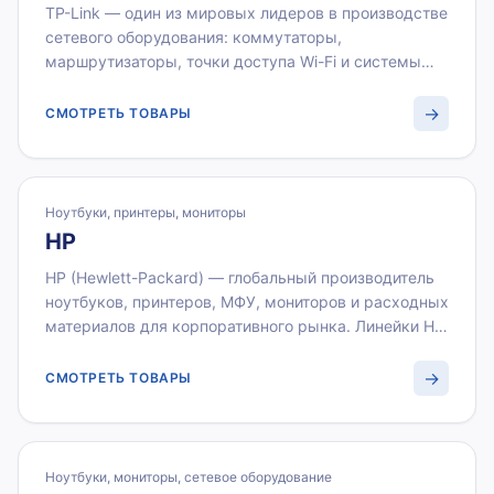
TP-Link — один из мировых лидеров в производстве
сетевого оборудования: коммутаторы,
маршрутизаторы, точки доступа Wi-Fi и системы
видеонаблюдения. Продукция TP-Link оптимальна
для корпоративных сетей, офисов и
→
СМОТРЕТЬ ТОВАРЫ
видеонаблюдения средних предприятий. ВИСТЛАН
поставляет полный ассортимент TP-Link для
юридических лиц по безналичному расчёту с НДС
22 %.
Ноутбуки, принтеры, мониторы
HP
HP (Hewlett-Packard) — глобальный производитель
ноутбуков, принтеров, МФУ, мониторов и расходных
материалов для корпоративного рынка. Линейки HP
ProBook, EliteBook и LaserJet обеспечивают
надёжность и долгий срок службы в офисной
→
СМОТРЕТЬ ТОВАРЫ
среде. ВИСТЛАН — официальный партнёр HP:
поставки с НДС 22 %, документы для бухгалтерии
на каждую партию.
Ноутбуки, мониторы, сетевое оборудование