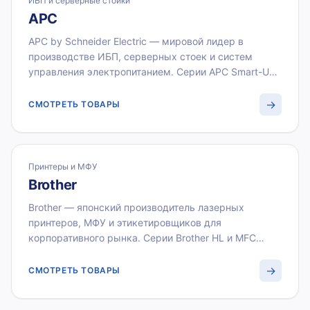
ИБП и серверные стойки
APC
APC by Schneider Electric — мировой лидер в
производстве ИБП, серверных стоек и систем
управления электропитанием. Серии APC Smart-UPS
и Back-UPS широко применяются для защиты
серверов, сетевого оборудования и рабочих мест.
→
СМОТРЕТЬ ТОВАРЫ
ВИСТЛАН поставляет ИБП и аксессуары APC оптом
по безналичному расчёту с НДС 22 %.
Принтеры и МФУ
Brother
Brother — японский производитель лазерных
принтеров, МФУ и этикетировщиков для
корпоративного рынка. Серии Brother HL и MFC
обеспечивают высокую скорость печати (до 40 стр/
мин) и низкую стоимость страницы в условиях
→
СМОТРЕТЬ ТОВАРЫ
офиса. ВИСТЛАН поставляет принтеры Brother и
картриджи оптом с НДС 22 % и документами для