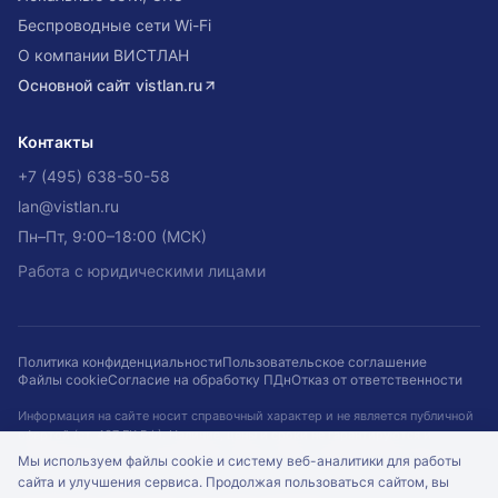
Беспроводные сети Wi-Fi
О компании ВИСТЛАН
Основной сайт
vistlan.ru
Контакты
+7 (495) 638-50-58
lan@vistlan.ru
Пн–Пт, 9:00–18:00 (МСК)
Работа с юридическими лицами
Политика конфиденциальности
Пользовательское соглашение
Файлы cookie
Согласие на обработку ПДн
Отказ от ответственности
Информация на сайте носит справочный характер и не является публичной
офертой (ст. 437 ГК РФ). Наличие, цены и сроки не гарантируются и
подтверждаются при оформлении заказа. Кейсы приведены для примера.
Мы используем файлы cookie и систему веб-аналитики для работы
сайта и улучшения сервиса. Продолжая пользоваться сайтом, вы