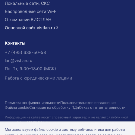
Локальные сети, СКС
Беспроводные сети Wi-Fi
О компании ВИСТЛАН
Основной сайт
vistlan.ru
Контакты
+7 (495) 638-50-58
lan@vistlan.ru
Пн–Пт, 9:00–18:00 (МСК)
Работа с юридическими лицами
Политика конфиденциальности
Пользовательское соглашение
Файлы cookie
Согласие на обработку ПДн
Отказ от ответственности
Информация на сайте носит справочный характер и не является публичной
офертой (ст. 437 ГК РФ). Наличие, цены и сроки не гарантируются и
подтверждаются при оформлении заказа. Кейсы приведены для примера.
Мы используем файлы cookie и систему веб-аналитики для работы