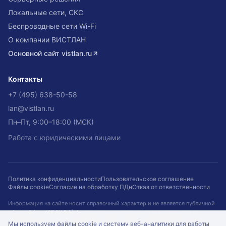
Локальные сети, СКС
Беспроводные сети Wi-Fi
О компании ВИСТЛАН
Основной сайт
vistlan.ru
Контакты
+7 (495) 638-50-58
lan@vistlan.ru
Пн–Пт, 9:00–18:00 (МСК)
Работа с юридическими лицами
Политика конфиденциальности
Пользовательское соглашение
Файлы cookie
Согласие на обработку ПДн
Отказ от ответственности
Информация на сайте носит справочный характер и не является публичной
офертой (ст. 437 ГК РФ). Наличие, цены и сроки не гарантируются и
подтверждаются при оформлении заказа. Кейсы приведены для примера.
Мы используем файлы cookie и систему веб-аналитики для работы