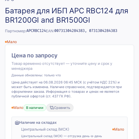
Батарея для ИБП APC RBC124 для
BR1200GI and BR1500GI
Партномер:
APCRBC124
EAN:
00731304284383, 0731304284383
Мало
Цена по запросу
Товар временно отсутствует — уточните цену и срок у
менеджера
Данные обновлены:
только что
Цена действует на 06.08.2026 06:45 МСК (с учётом НДС 22%) и
может быть изменена. Наличие справочное, подтверждается при
оформлении заказа. Информация о товарах и ценах не является
публичной офертой (ст. 437 ГК РФ).
Мало
В наличии
Сравнить
Наличие на складах
Центральный склад (МСК)
Мало
Центральный склад (МСК) — отгрузка день-в-день