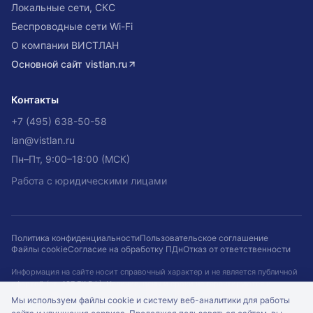
Локальные сети, СКС
Беспроводные сети Wi-Fi
О компании ВИСТЛАН
Основной сайт
vistlan.ru
Контакты
+7 (495) 638-50-58
lan@vistlan.ru
Пн–Пт, 9:00–18:00 (МСК)
Работа с юридическими лицами
Политика конфиденциальности
Пользовательское соглашение
Файлы cookie
Согласие на обработку ПДн
Отказ от ответственности
Информация на сайте носит справочный характер и не является публичной
офертой (ст. 437 ГК РФ). Наличие, цены и сроки не гарантируются и
подтверждаются при оформлении заказа. Кейсы приведены для примера.
Мы используем файлы cookie и систему веб-аналитики для работы