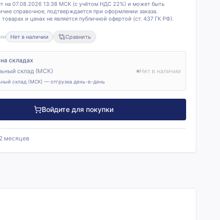
т на 07.08.2026 13:38 МСК (с учётом НДС 22%) и может быть
ичие справочное, подтверждается при оформлении заказа.
товарах и ценах не является публичной офертой (ст. 437 ГК РФ).
ии
Нет в наличии
Сравнить
 на складах
ьный склад (МСК)
Нет в наличии
ный склад (МСК) — отгрузка день-в-день
Войдите для покупки
12 месяцев