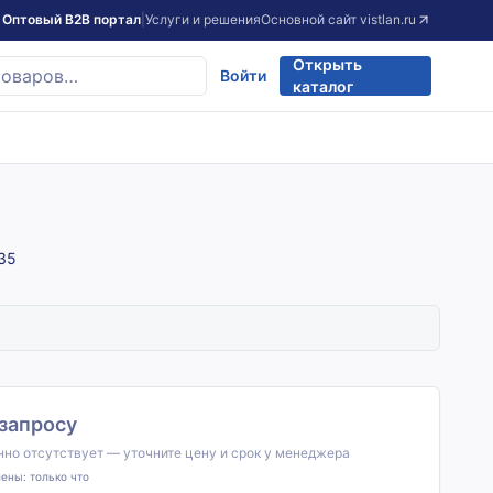
Оптовый B2B портал
|
Услуги и решения
Основной сайт
vistlan.ru
Открыть
Войти
каталог
35
 запросу
но отсутствует — уточните цену и срок у менеджера
лены:
только что