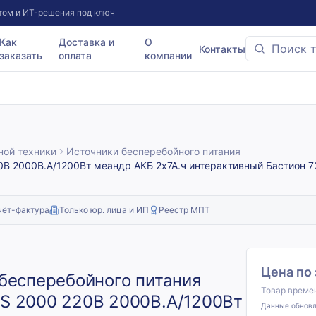
том и ИТ-решения под ключ
Как
Доставка и
О
Контакты
заказать
оплата
компании
ной техники
Источники бесперебойного питания
В 2000В.А/1200Вт меандр АКБ 2х7А.ч интерактивный Бастион 7
чёт-фактура
Только юр. лица и ИП
Реестр МПТ
Цена по
бесперебойного питания
Товар времен
S 2000 220В 2000В.А/1200Вт
Данные обнов