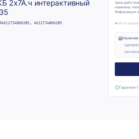
Б 2х7А.ч интерактивный
Цена действуе
изменена. Нал
35
Информация о 
04612734066205, 4612734066205
Нет в налич
Наличие
Централ
Централь
Гарантия 