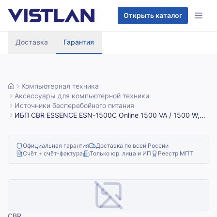
Перейти к содержимому
Открыть каталог
Доставка
Гарантия
Компьютерная техника
Аксессуары для компьютерной техники
Источники бесперебойного питания
ИБП CBR ESSENCE ESN-1500C Online 1500 VA / 1500 W,
Tower, 6 x C13, LCD, HID-USB, RS232, EPO, SNMP slot
(ESN-1.5KT-6I-LCHERSC)
Официальная гарантия
Доставка по всей России
Счёт + счёт-фактура
Только юр. лица и ИП
Реестр МПТ
CBR