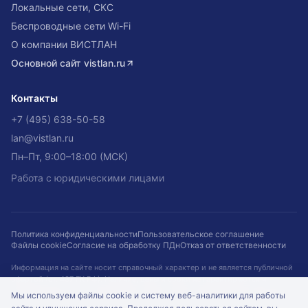
Локальные сети, СКС
Беспроводные сети Wi-Fi
О компании ВИСТЛАН
Основной сайт
vistlan.ru
Контакты
+7 (495) 638-50-58
lan@vistlan.ru
Пн–Пт, 9:00–18:00 (МСК)
Работа с юридическими лицами
Политика конфиденциальности
Пользовательское соглашение
Файлы cookie
Согласие на обработку ПДн
Отказ от ответственности
Информация на сайте носит справочный характер и не является публичной
офертой (ст. 437 ГК РФ). Наличие, цены и сроки не гарантируются и
подтверждаются при оформлении заказа. Кейсы приведены для примера.
Мы используем файлы cookie и систему веб-аналитики для работы