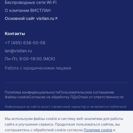
Беспроводные сети Wi-Fi
О компании ВИСТЛАН
Основной сайт
vistlan.ru
Контакты
+7 (495) 638-50-58
lan@vistlan.ru
Пн–Пт, 9:00–18:00 (МСК)
Работа с юридическими лицами
Политика конфиденциальности
Пользовательское соглашение
Файлы cookie
Согласие на обработку ПДн
Отказ от ответственности
Информация на сайте носит справочный характер и не является публичной
офертой (ст. 437 ГК РФ). Наличие, цены и сроки не гарантируются и
подтверждаются при оформлении заказа. Кейсы приведены для примера.
Мы используем файлы cookie и систему веб-аналитики для работы
сайта и улучшения сервиса. Продолжая пользоваться сайтом, вы
©
2026
ООО «ВИСТЛАН»
. Все права защищены.
соглашаетесь с обработкой cookie согласно
Политике cookie
и