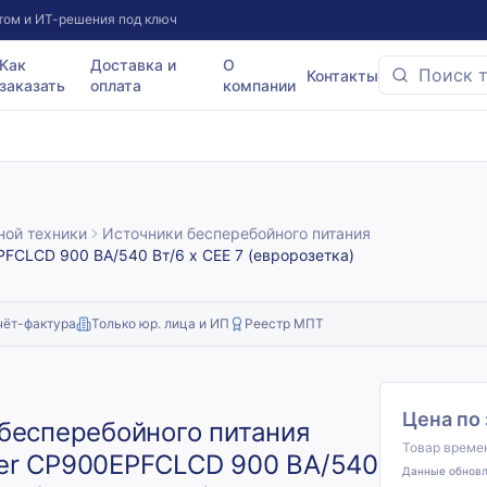
том и ИТ-решения под ключ
Как
Доставка и
О
Контакты
заказать
оплата
компании
ной техники
Источники бесперебойного питания
FCLCD 900 ВА/540 Вт/6 х CEE 7 (евророзетка)
чёт-фактура
Только юр. лица и ИП
Реестр МПТ
Цена по
бесперебойного питания
Товар времен
er CP900EPFCLCD 900 ВА/540
Данные обнов