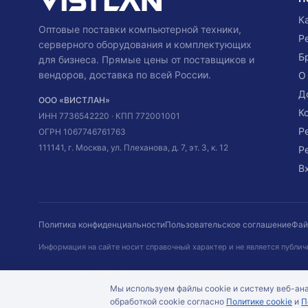
К
Оптовые поставки компьютерной техники,
Р
серверного оборудования и комплектующих
Б
для бизнеса. Прямые цены от поставщиков и
вендоров, доставка по всей России.
О
Д
ООО «ВИСТЛАН»
К
ИНН
7736542220
· КПП
772001001
Р
ОГРН
1067746761763
111141, г. Москва, ул. Плеханова, д. 7, эт. 3, к. 12
Р
В
Политика конфиденциальности
Пользовательское соглашение
Фай
Информация на сайте носит справочный характер и не является публич
©
2026
ООО «ВИСТЛАН»
. Все права защищены.
Мы используем файлы cookie и систему веб-ана
обработкой cookie согласно
Политике cookie
и
П