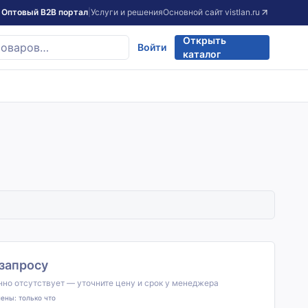
Оптовый B2B портал
|
Услуги и решения
Основной сайт
vistlan.ru
Открыть
Войти
каталог
 запросу
но отсутствует — уточните цену и срок у менеджера
лены:
только что