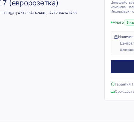
E 7 (евророзетка)
Цена действуе
изменена. Нал
Информация о 
FCLCD
EAN:
4712364142468, 4712364142468
Много
В на
Наличие
Централ
Централь
Гарантия 
Срок дост