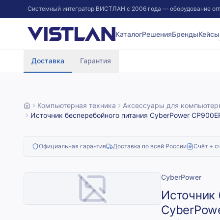
Системный интегратор ВИСТЛАН с 2006 года — оборудование оп
Перейти к содержимому
Каталог
Решения
Бренды
Кейсы
Доставка
Гарантия
Компьютерная техника
Аксессуары для компьютер
Источник бесперебойного питания CyberPower CP900EP
Официальная гарантия
Доставка по всей России
Счёт + с
CyberPower
Источник 
CyberPow