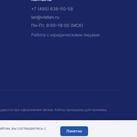
+7 (495) 638-50-58
lan@vistlan.ru
Пн–Пт, 9:00–18:00 (МСК)
Работа с юридическими лицами
рждаются при оформлении заказа. Кейсы приведены для примера.
аличие действительны для зарегистрированных юридических лиц.
айтом, вы соглашаетесь с
Понятно