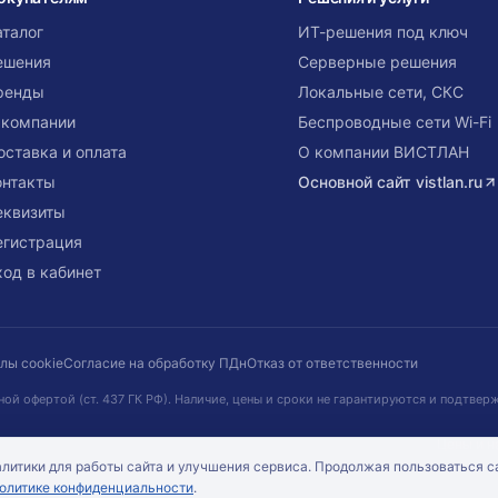
аталог
ИТ-решения под ключ
ешения
Серверные решения
ренды
Локальные сети, СКС
 компании
Беспроводные сети Wi-Fi
оставка и оплата
О компании ВИСТЛАН
онтакты
Основной сайт
vistlan.ru
еквизиты
егистрация
ход в кабинет
лы cookie
Согласие на обработку ПДн
Отказ от ответственности
ной офертой (ст. 437 ГК РФ). Наличие, цены и сроки не гарантируются и подтве
Цены и н
литики для работы сайта и улучшения сервиса. Продолжая пользоваться с
олитике конфиденциальности
.