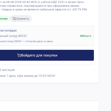
т на 08.08.2026 00:42 МСК (с учётом НДС 22%) и может быть
ичие справочное, подтверждается при оформлении заказа.
товарах и ценах не является публичной офертой (ст. 437 ГК РФ).
личии
Сравнить
 на складах
ьный склад (МСК)
Много
ный склад (МСК) — отгрузка день-в-день
Войдите для покупки
12 месяцев
авки:
1 день (при заказе до 13:00 МСК)