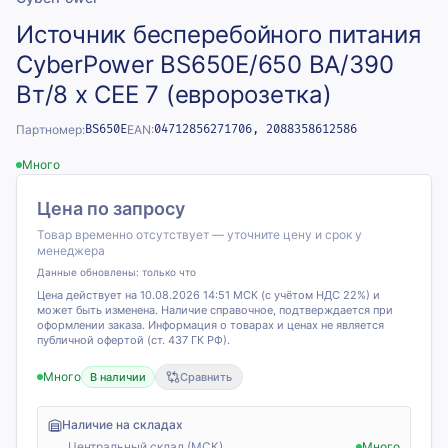
Источник бесперебойного питания
CyberPower BS650E/650 ВА/390
Вт/8 х CEE 7 (евророзетка)
Партномер:
BS650E
EAN:
04712856271706, 2088358612586
Много
Цена по запросу
Товар временно отсутствует — уточните цену и срок у
менеджера
Данные обновлены:
только что
Цена действует на 10.08.2026 14:51 МСК (с учётом НДС 22%) и
может быть изменена. Наличие справочное, подтверждается при
оформлении заказа. Информация о товарах и ценах не является
публичной офертой (ст. 437 ГК РФ).
Много
В наличии
Сравнить
Наличие на складах
Центральный склад (МСК)
Много