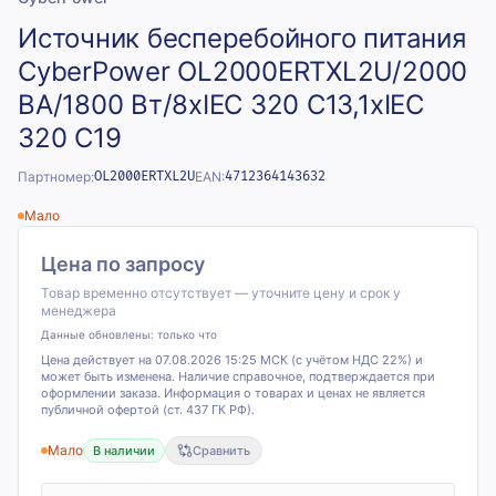
Источник бесперебойного питания
CyberPower OL2000ERTXL2U/2000
ВА/1800 Вт/8xIEC 320 С13,1xIEC
320 C19
Партномер:
OL2000ERTXL2U
EAN:
4712364143632
Мало
Цена по запросу
Товар временно отсутствует — уточните цену и срок у
менеджера
Данные обновлены:
только что
Цена действует на 07.08.2026 15:25 МСК (с учётом НДС 22%) и
может быть изменена. Наличие справочное, подтверждается при
оформлении заказа. Информация о товарах и ценах не является
публичной офертой (ст. 437 ГК РФ).
Мало
В наличии
Сравнить