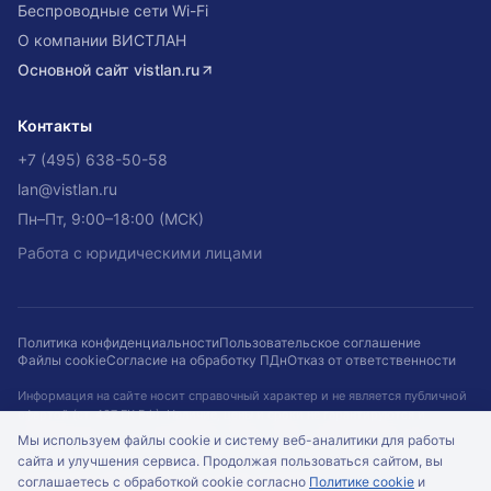
Беспроводные сети Wi-Fi
О компании ВИСТЛАН
Основной сайт
vistlan.ru
Контакты
+7 (495) 638-50-58
lan@vistlan.ru
Пн–Пт, 9:00–18:00 (МСК)
Работа с юридическими лицами
Политика конфиденциальности
Пользовательское соглашение
Файлы cookie
Согласие на обработку ПДн
Отказ от ответственности
Информация на сайте носит справочный характер и не является публичной
офертой (ст. 437 ГК РФ). Наличие, цены и сроки не гарантируются и
подтверждаются при оформлении заказа. Кейсы приведены для примера.
Мы используем файлы cookie и систему веб-аналитики для работы
сайта и улучшения сервиса. Продолжая пользоваться сайтом, вы
©
2026
ООО «ВИСТЛАН»
. Все права защищены.
соглашаетесь с обработкой cookie согласно
Политике cookie
и