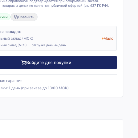
ичие справочное, подтверждается при оформлении заказа.
товарах и ценах не является публичной офертой (ст. 437 ГК РФ).
ичии
Сравнить
 на складах
ьный склад (МСК)
Мало
ный склад (МСК) — отгрузка день-в-день
Войдите для покупки
ая гарантия
авки:
1 день (при заказе до 13:00 МСК)