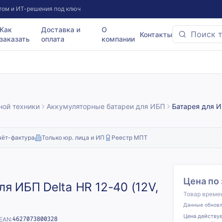
том и ИТ-решения под ключ
Как
Доставка и
О
Контакты
заказать
оплата
компании
ной техники
Аккумуляторные батареи для ИБП
Батарея для ИБ
чёт-фактура
Только юр. лица и ИП
Реестр МПТ
Цена по
ля ИБП Delta HR 12-40 (12V,
Товар времен
Данные обнов
Цена действуе
EAN:
4627073800328