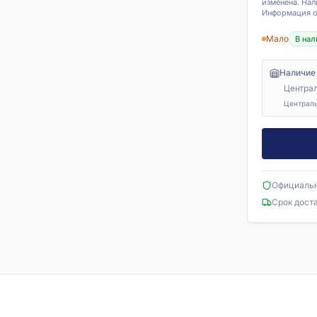
изменена. Нал
Информация о 
Мало
В нал
Наличие
Централ
Централь
Официальн
Срок дост