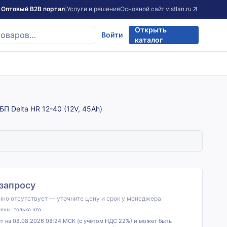
Оптовый B2B портал
|
Услуги и решения
Основной сайт
vistlan.ru
Открыть
Войти
каталог
П Delta HR 12-40 (12V, 45Ah)
 запросу
но отсутствует — уточните цену и срок у менеджера
лены:
только что
т на 08.08.2026 08:24 МСК (с учётом НДС 22%) и может быть