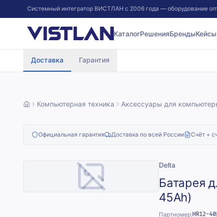
Системный интегратор ВИСТЛАН с 2006 года — оборудование оп
Перейти к содержимому
Каталог
Решения
Бренды
Кейсы
Доставка
Гарантия
Компьютерная техника
Аксессуары для компьютер
Официальная гарантия
Доставка по всей России
Счёт + с
Delta
Батарея д
45Ah)
Партномер:
HR12-40