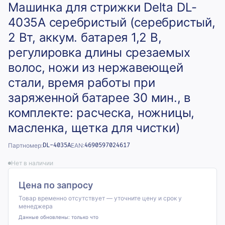
Машинка для стрижки Delta DL-
4035А серебристый (серебристый,
2 Вт, аккум. батарея 1,2 В,
регулировка длины срезаемых
волос, ножи из нержавеющей
стали, время работы при
заряженной батарее 30 мин., в
комплекте: расческа, ножницы,
масленка, щетка для чистки)
Партномер:
DL-4035А
EAN:
4690597024617
Нет в наличии
Цена по запросу
Товар временно отсутствует — уточните цену и срок у
менеджера
Данные обновлены:
только что