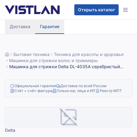
Перейти к содержимому
Открыть каталог
Доставка
Гарантия
Бытовая техника
Техника для красоты и здоровья
Машинки для стрижки волос и триммеры
Машинка для стрижки Delta DL-4035А серебристый
(серебристый, 2 Вт, аккум. батарея 1,2 В, регулировка
длины срезаемых волос, ножи из нержавеющей стали,
время работы при заряженной батарее 30 мин., в
Официальная гарантия
Доставка по всей России
комплекте: расческа, ножницы, масленка, щетка для
Счёт + счёт-фактура
Только юр. лица и ИП
Реестр МПТ
чистки)
Delta