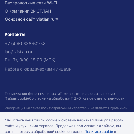
Беспроводные сети Wi-Fi
О компании ВИСТЛАН
Основной сайт
vistlan.ru
Контакты
+7 (495) 638-50-58
lan@vistlan.ru
Пн–Пт, 9:00–18:00 (МСК)
Работа с юридическими лицами
Политика конфиденциальности
Пользовательское соглашение
Файлы cookie
Согласие на обработку ПДн
Отказ от ответственности
Информация на сайте носит справочный характер и не является публичной
офертой (ст. 437 ГК РФ). Наличие, цены и сроки не гарантируются и
подтверждаются при оформлении заказа. Кейсы приведены для примера.
Мы используем файлы cookie и систему веб-аналитики для работы
сайта и улучшения сервиса. Продолжая пользоваться сайтом, вы
©
2026
ООО «ВИСТЛАН»
. Все права защищены.
соглашаетесь с обработкой cookie согласно
Политике cookie
и