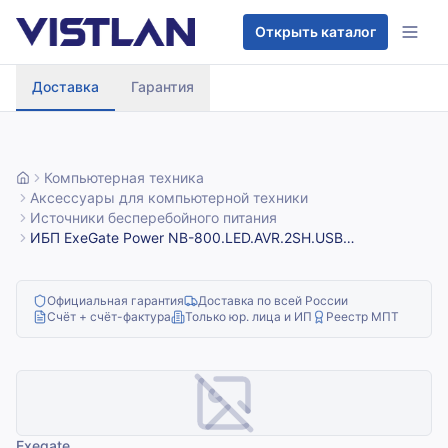
Перейти к содержимому
Открыть каталог
Доставка
Гарантия
Компьютерная техника
Аксессуары для компьютерной техники
Источники бесперебойного питания
ИБП ExeGate Power NB-800.LED.AVR.2SH.USB
(800VA/480W, LED, AVR, 2*Schuko, USB, батарея 12V 9Ah,
Black)
Официальная гарантия
Доставка по всей России
Счёт + счёт-фактура
Только юр. лица и ИП
Реестр МПТ
Exegate