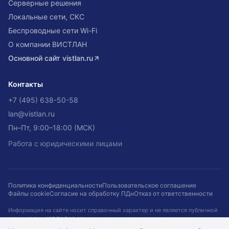
Серверные решения
Локальные сети, СКС
Беспроводные сети Wi-Fi
О компании ВИСТЛАН
Основной сайт
vistlan.ru
Контакты
+7 (495) 638-50-58
lan@vistlan.ru
Пн–Пт, 9:00–18:00 (МСК)
Работа с юридическими лицами
Политика конфиденциальности
Пользовательское соглашение
Файлы cookie
Согласие на обработку ПДн
Отказ от ответственности
Информация на сайте носит справочный характер и не является публичной
офертой (ст. 437 ГК РФ). Наличие, цены и сроки не гарантируются и
подтверждаются при оформлении заказа. Кейсы приведены для примера.